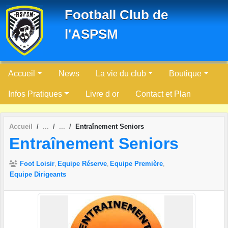
Panneau de gestion des cookies
Football Club de
l'ASPSM
Accueil
News
La vie du club
Boutique
Infos Pratiques
Livre d or
Contact et Plan
Accueil
Entraînement Seniors
Entraînement Seniors
Foot Loisir
Equipe Réserve
Equipe Première
Equipe Dirigeants