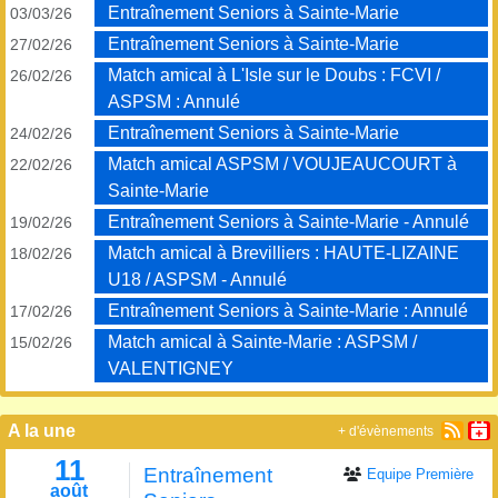
Entraînement Seniors à Sainte-Marie
03/03/26
Entraînement Seniors à Sainte-Marie
27/02/26
Match amical à L'Isle sur le Doubs : FCVI /
26/02/26
ASPSM : Annulé
Entraînement Seniors à Sainte-Marie
24/02/26
Match amical ASPSM / VOUJEAUCOURT à
22/02/26
Sainte-Marie
Entraînement Seniors à Sainte-Marie - Annulé
19/02/26
Match amical à Brevilliers : HAUTE-LIZAINE
18/02/26
U18 / ASPSM - Annulé
Entraînement Seniors à Sainte-Marie : Annulé
17/02/26
Match amical à Sainte-Marie : ASPSM /
15/02/26
VALENTIGNEY
A la une
+ d'évènements
11
Entraînement
Equipe Première
août