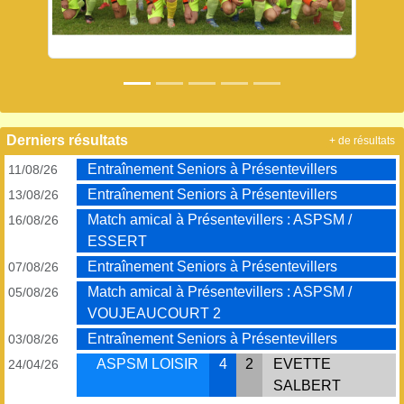
Derniers résultats
+ de résultats
Entraînement Seniors à Présentevillers
11/08/26
Entraînement Seniors à Présentevillers
13/08/26
Match amical à Présentevillers : ASPSM /
16/08/26
ESSERT
Entraînement Seniors à Présentevillers
07/08/26
Match amical à Présentevillers : ASPSM /
05/08/26
VOUJEAUCOURT 2
Entraînement Seniors à Présentevillers
03/08/26
ASPSM LOISIR
4
2
EVETTE
24/04/26
SALBERT