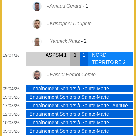
Arnaud Gerard
-
1
Kristopher Dauphin
-
1
Yannick Ruez
-
2
ASPSM 1
1
1
NORD
19/04/26
TERRITOIRE 2
Pascal Perriot Comte
-
1
Entraînement Seniors à Sainte-Marie
09/04/26
Entraînement Seniors à Sainte-Marie
19/03/26
Entraînement Seniors à Sainte-Marie : Annulé
17/03/26
Entraînement Seniors à Sainte-Marie
12/03/26
Entraînement Seniors à Sainte-Marie
10/03/26
Entraînement Seniors à Sainte-Marie
05/03/26