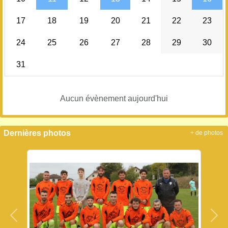
17
18
19
20
21
22
23
24
25
26
27
28
29
30
31
Aucun évènement aujourd'hui
Dernières photos
+ de photos
Précedent
Sui