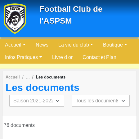
Panneau de gestion des cookies
Football Club de
l'ASPSM
Accueil
News
La vie du club
Boutique
Infos Pratiques
Livre d or
Contact et Plan
Accueil
Les documents
Les documents
76 documents