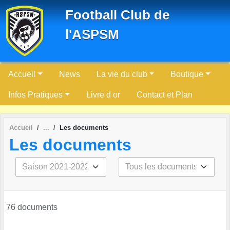
Panneau de gestion des cookies
Football Club de
l'ASPSM
Accueil
News
La vie du club
Boutique
Infos Pratiques
Livre d or
Contact et Plan
Accueil
Les documents
Les documents
76 documents