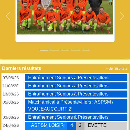
Précedent
Sui
Derniers résultats
+ de résultats
Entraînement Seniors à Présentevillers
07/08/26
Entraînement Seniors à Présentevillers
11/08/26
Entraînement Seniors à Présentevillers
13/08/26
Match amical à Présentevillers : ASPSM /
05/08/26
VOUJEAUCOURT 2
Entraînement Seniors à Présentevillers
03/08/26
ASPSM LOISIR
4
2
EVETTE
24/04/26