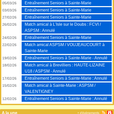
Entraînement Seniors à Sainte-Marie
05/03/26
Entraînement Seniors à Sainte-Marie
03/03/26
Entraînement Seniors à Sainte-Marie
27/02/26
Match amical à L'Isle sur le Doubs : FCVI /
26/02/26
ASPSM : Annulé
Entraînement Seniors à Sainte-Marie
24/02/26
Match amical ASPSM / VOUJEAUCOURT à
22/02/26
Sainte-Marie
Entraînement Seniors à Sainte-Marie - Annulé
19/02/26
Match amical à Brevilliers : HAUTE-LIZAINE
18/02/26
U18 / ASPSM - Annulé
Entraînement Seniors à Sainte-Marie : Annulé
17/02/26
Match amical à Sainte-Marie : ASPSM /
15/02/26
VALENTIGNEY
Entraînement Seniors à Sainte-Marie : Annulé
12/02/26
A la une
+ d'évènements