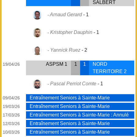
SALBERT
Arnaud Gerard
-
1
Kristopher Dauphin
-
1
Yannick Ruez
-
2
ASPSM 1
1
1
NORD
19/04/26
TERRITOIRE 2
Pascal Perriot Comte
-
1
Entraînement Seniors à Sainte-Marie
09/04/26
Entraînement Seniors à Sainte-Marie
19/03/26
Entraînement Seniors à Sainte-Marie : Annulé
17/03/26
Entraînement Seniors à Sainte-Marie
12/03/26
Entraînement Seniors à Sainte-Marie
10/03/26