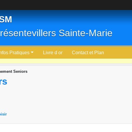
PSM
résentevillers Sainte-Marie
Infos Pratiques
Livre d or
Contact et Plan
nement Seniors
rs
isir