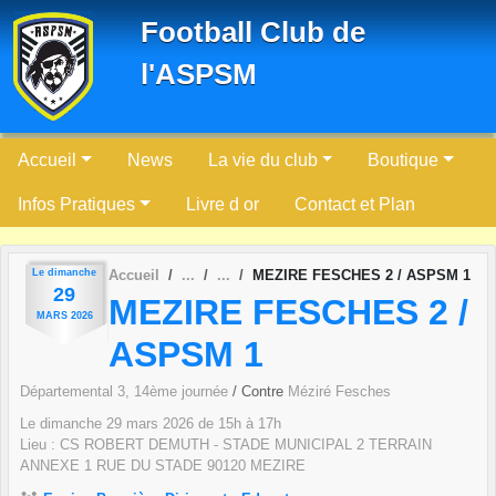
Panneau de gestion des cookies
Football Club de
l'ASPSM
Accueil
News
La vie du club
Boutique
Infos Pratiques
Livre d or
Contact et Plan
Le
dimanche
Accueil
MEZIRE FESCHES 2 / ASPSM 1
29
MEZIRE FESCHES 2 /
MARS
2026
ASPSM 1
Départemental 3, 14ème journée
/ Contre
Méziré Fesches
Le
dimanche
29
mars
2026
de 15h à 17h
Lieu :
CS ROBERT DEMUTH - STADE MUNICIPAL 2 TERRAIN
ANNEXE 1 RUE DU STADE
90120
MEZIRE