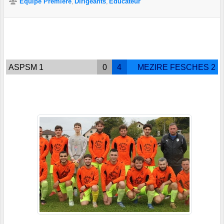
Equipe Première
Dirigeants
Educateur
ASPSM 1
0
4
MEZIRE FESCHES 2