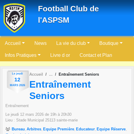
Panneau de gestion des cookies
Football Club de
l'ASPSM
Accueil
News
La vie du club
Boutique
Infos Pratiques
Livre d or
Contact et Plan
Le
jeudi
Accueil
Entraînement Seniors
12
Entraînement
MARS
2026
Seniors
Entraînement
Le
jeudi
12
mars
2026
de 19h à 20h30
Lieu :
Stade Municipal
25113
sainte-marie
Bureau
Arbitres
Equipe Première
Educateur
Equipe Réserve