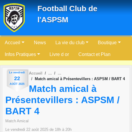
Panneau de gestion des cookies
Football Club de
l'ASPSM
Accueil
News
La vie du club
Boutique
Infos Pratiques
Livre d or
Contact et Plan
Le
vendredi
Accueil
22
Match amical à Présentevillers : ASPSM / BART 4
AOÛT
2025
Match amical à
Présentevillers : ASPSM /
BART 4
Match Amical
Le
vendredi
22
août
2025
de 18h à 20h