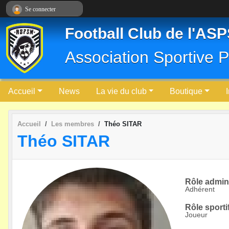
Panneau de gestion des cookies
Se connecter
Football Club de l'AS
Association Sportive P
Accueil
News
La vie du club
Boutique
Accueil
Les membres
Théo SITAR
Théo SITAR
Rôle adminis
Adhérent
Rôle sportif
Joueur