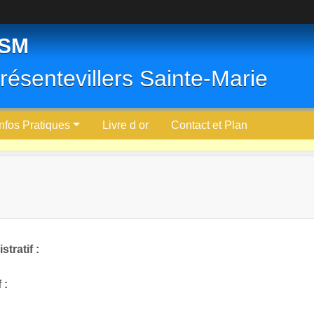
PSM
résentevillers Sainte-Marie
Infos Pratiques
Livre d or
Contact et Plan
tratif :
 :